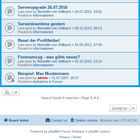
Serverupgrade 26.07.2016
Last post by
Benedikt von Söllbach
«
26.07.2016, 19:02
Posted in
Informationen
Serverdowntime gestern
Last post by
Benedikt von Söllbach
«
08.12.2012, 09:14
Posted in
Informationen
Reset der Profilfelder!
Last post by
Benedikt von Söllbach
«
31.05.2012, 07:09
Posted in
Informationen
Forenumzug - was gibts neues?
Last post by
Benedikt von Söllbach
«
02.12.2010, 23:12
Posted in
Informationen
Beispiel: Max Mustermann
Last post by
admin
«
31.07.2007, 18:27
Posted in
Aufnahme in Forum
Search found 9 matches • Page
1
of
1
Jump to
Board index
Contact us
Delete cookies
All times are
UTC+01:00
Powered by
phpBB
® Forum Software © phpBB Limited
Privacy
|
Terms