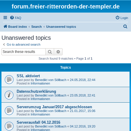
forum.freier-ritterorden-der-templer.de
FAQ
Login
S
Board index
Search
Unanswered topics
e
Unanswered topics
a
Go to advanced search
r
Search
Advanced search
c
Search found 9 matches • Page
1
of
1
h
Topics
SSL aktiviert
Last post by
Benedikt von Söllbach
«
24.05.2018, 22:44
Posted in
Informationen
Datenschutzerklärung
Last post by
Benedikt von Söllbach
«
23.05.2018, 22:41
Posted in
Informationen
Serverumzug Januar/2017 abgeschlossen
Last post by
Benedikt von Söllbach
«
21.01.2017, 15:06
Posted in
Informationen
Serverausfall 04.12.2016
Last post by
Benedikt von Söllbach
«
04.12.2016, 19:20
Posted in
Informationen