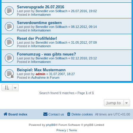
Serverupgrade 26.07.2016
Last post by
Benedikt von Söllbach
«
26.07.2016, 19:02
Posted in
Informationen
Serverdowntime gestern
Last post by
Benedikt von Söllbach
«
08.12.2012, 09:14
Posted in
Informationen
Reset der Profilfelder!
Last post by
Benedikt von Söllbach
«
31.05.2012, 07:09
Posted in
Informationen
Forenumzug - was gibts neues?
Last post by
Benedikt von Söllbach
«
02.12.2010, 23:12
Posted in
Informationen
Beispiel: Max Mustermann
Last post by
admin
«
31.07.2007, 18:27
Posted in
Aufnahme in Forum
Search found 9 matches • Page
1
of
1
Jump to
Board index
Contact us
Delete cookies
All times are
UTC+01:00
Powered by
phpBB
® Forum Software © phpBB Limited
Privacy
|
Terms