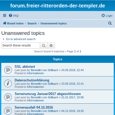
forum.freier-ritterorden-der-templer.de
FAQ
Login
S
Board index
Search
Unanswered topics
e
Unanswered topics
a
Go to advanced search
r
Search
Advanced search
c
Search found 9 matches • Page
1
of
1
h
Topics
SSL aktiviert
Last post by
Benedikt von Söllbach
«
24.05.2018, 22:44
Posted in
Informationen
Datenschutzerklärung
Last post by
Benedikt von Söllbach
«
23.05.2018, 22:41
Posted in
Informationen
Serverumzug Januar/2017 abgeschlossen
Last post by
Benedikt von Söllbach
«
21.01.2017, 15:06
Posted in
Informationen
Serverausfall 04.12.2016
Last post by
Benedikt von Söllbach
«
04.12.2016, 19:20
Posted in
Informationen